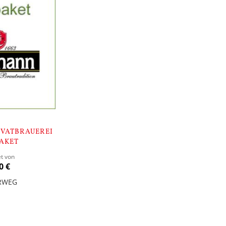
VATBRAUEREI
AKET
et von
0 €
RWEG