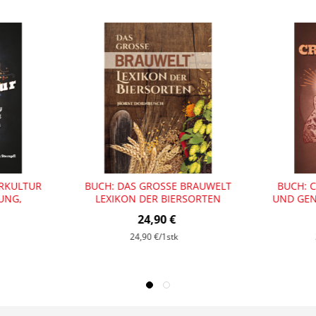
ERKULTUR
BUCH: DAS GROSSE BRAUWELT L
BUCH: C
RUNG,
EXIKON DER BIERSORTEN (
UND GEN
ZINATION
VON HORST DORNBUSCH)
24,90 €
 STEMPFL)
24,90 €
/1stk