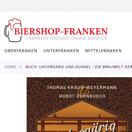
DIREKT
ZUM
INHALT
OBERFRANKEN
UNTERFRANKEN
MITTELFRANKEN
HOME
BUCH: UNTERGÄRIG UND DUNKEL - DIE BRAUWELT DE
Zum
Ende
der
Bildergalerie
springen