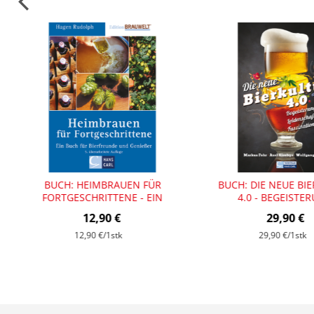
BUCH: HEIMBRAUEN FÜR
BUCH: DIE NEUE BI
FORTGESCHRITTENE - EIN
4.0 - BEGEISTE
BUCH FÜR BIERFREUNDE UND
LEIDENSCHAFT, FAS
12,90 €
29,90 €
GENIESSER (VON HAGEN R
(VON FOHR, KIESBYE,
UDOLPH)
12,90 €
/1stk
29,90 €
/1stk