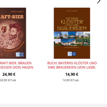
RAFT-BIER. BRAUEN
BUCH: BAYERNS KLÖSTER UND
IESSEN (VON HAGEN R
IHRE BRAUEREIEN (VON LIEBE,
UDOLPH)
UHL)
24,90 €
14,90 €
24,90 €
/1stk
14,90 €
/1stk