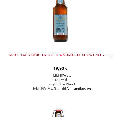
B
RAUHAUS DÖBLER FREILANDMUSEUM ZWICKL - 9 FLASCHEN
19,90 €
MEHRWEG
4,42 €
/1l
1,35 €
inkl. 19% MwSt.
,
exkl.
Versandkosten
In den Warenkorb