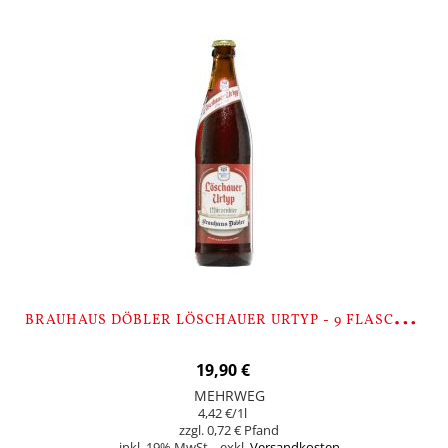
B
RAUHAUS DÖBLER LÖSCHAUER URTYP - 9 FLASCHEN
19,90 €
MEHRWEG
4,42 €
/1l
0,72 €
inkl. 19% MwSt.
,
exkl.
Versandkosten