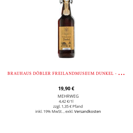
B
RAUHAUS DÖBLER FREILANDMUSEUM DUNKEL - 9 FLASCHEN
19,90 €
MEHRWEG
4,42 €
/1l
1,35 €
inkl. 19% MwSt.
,
exkl.
Versandkosten
In den Warenkorb