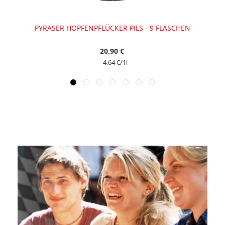
ASCHEN
PYRASER HOPFENPFLÜCKER PILS - 9 FLASCHEN
20,90 €
4,64 €
/1l