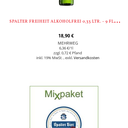
S
PALTER FREIHEIT ALKOHOLFREI 0,33 LTR. - 9 FLASCHEN
18,90 €
MEHRWEG
6,36 €
/1l
0,72 €
inkl. 19% MwSt.
,
exkl.
Versandkosten
In den Warenkorb