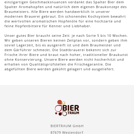
einzigartigen Geschmacksnuancen verdankt das Spalter Bier dem
Spalter Aromahopfen und natürlich dem eigenen Braukonzept des
Braumeisters. Alle Biere werden handwerklich in unserer
modernen Brauerei gebraut. Ein schonendes Kochsystem bewahrt
die wertvollen aromatischen Hopfenöle für eine hochzarte und
feine Hopfenbittere für Kenner und Liebhaber.
Unser gutes Bier braucht seine Zeit: je nach Sorte 5 bis 10 Wochen.
Wir geben unseren Bieren keinen Zeitplan vor, sondern geben ihm
soviel Lagerzeit, bis es ausgereift ist und dem Braumeister und
dem Gärführer schmeckt. Die Stadtbrauerei bekennt sich zur
Frische ihrer Biere und braut nach hoher, traditioneller Braukunst
ohne Konservierung. Unsere Biere werden nicht hocherhitzt und
erhalten von Qualitätsprüfstellen die Frischegarantie. Die
abgefüllten Biere werden gekühlt gelagert und ausgeliefert.
BIERTRAUM GmbH
87679 Westendorf