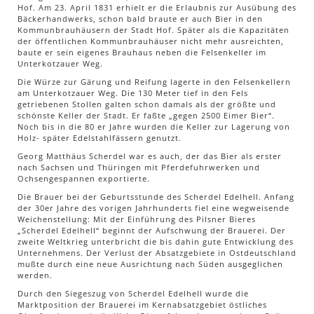
Hof. Am 23. April 1831 erhielt er die Erlaubnis zur Ausübung des
Bäckerhandwerks, schon bald braute er auch Bier in den
Kommunbrauhäusern der Stadt Hof. Später als die Kapazitäten
der öffentlichen Kommunbrauhäuser nicht mehr ausreichten,
baute er sein eigenes Brauhaus neben die Felsenkeller im
Unterkotzauer Weg.
Die Würze zur Gärung und Reifung lagerte in den Felsenkellern
am Unterkotzauer Weg. Die 130 Meter tief in den Fels
getriebenen Stollen galten schon damals als der größte und
schönste Keller der Stadt. Er faßte „gegen 2500 Eimer Bier“.
Noch bis in die 80 er Jahre wurden die Keller zur Lagerung von
Holz- später Edelstahlfässern genutzt.
Georg Matthäus Scherdel war es auch, der das Bier als erster
nach Sachsen und Thüringen mit Pferdefuhrwerken und
Ochsengespannen exportierte.
Die Brauer bei der Geburtsstunde des Scherdel Edelhell. Anfang
der 30er Jahre des vorigen Jahrhunderts fiel eine wegweisende
Weichenstellung: Mit der Einführung des Pilsner Bieres
„Scherdel Edelhell“ beginnt der Aufschwung der Brauerei. Der
zweite Weltkrieg unterbricht die bis dahin gute Entwicklung des
Unternehmens. Der Verlust der Absatzgebiete in Ostdeutschland
mußte durch eine neue Ausrichtung nach Süden ausgeglichen
werden.
Durch den Siegeszug von Scherdel Edelhell wurde die
Marktposition der Brauerei im Kernabsatzgebiet östliches