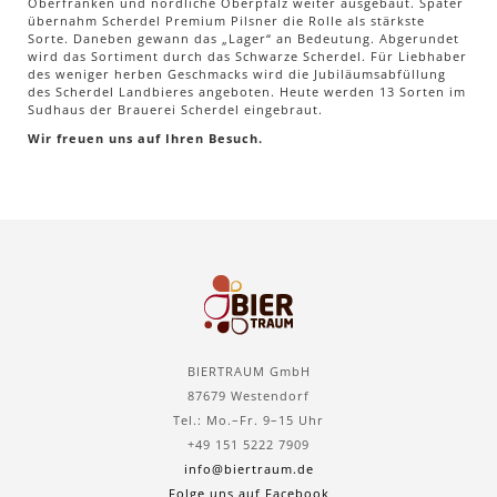
Oberfranken und nördliche Oberpfalz weiter ausgebaut. Später
übernahm Scherdel Premium Pilsner die Rolle als stärkste
Sorte. Daneben gewann das „Lager“ an Bedeutung. Abgerundet
wird das Sortiment durch das Schwarze Scherdel. Für Liebhaber
des weniger herben Geschmacks wird die Jubiläumsabfüllung
des Scherdel Landbieres angeboten. Heute werden 13 Sorten im
Sudhaus der Brauerei Scherdel eingebraut.
Wir freuen uns auf Ihren Besuch.
BIERTRAUM GmbH
87679 Westendorf
Tel.: Mo.–Fr. 9–15 Uhr
+49 151 5222 7909
info@biertraum.de
Folge uns auf Facebook