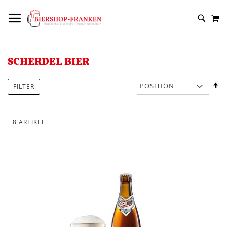
DIREKT
NAVIGATION UMSCHALTEN
M
ZUM
SUCH
INHALT
SCHERDEL BIER
In
FILTER
a
R
8
ARTIKEL