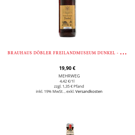
B
RAUHAUS DÖBLER FREILANDMUSEUM DUNKEL - 9 FLASCHEN
19,90 €
MEHRWEG
4,42 €
/1l
1,35 €
inkl. 19% MwSt.
,
exkl.
Versandkosten
In den Warenkorb