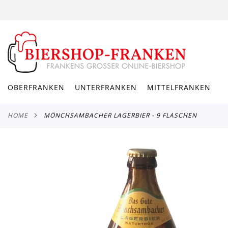
DIREKT
ZUM
INHALT
OBERFRANKEN
UNTERFRANKEN
MITTELFRANKEN
HOME
MÖNCHSAMBACHER LAGERBIER - 9 FLASCHEN
Zum
Ende
der
Bildergalerie
springen