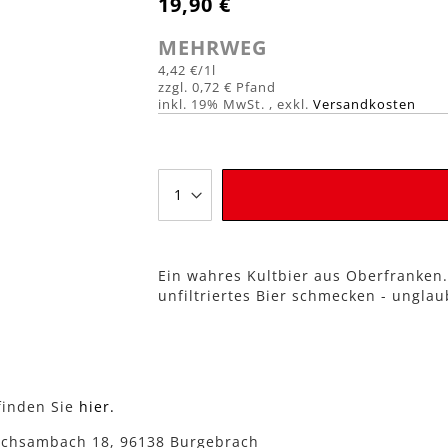
19,90 €
MEHRWEG
4,42 €
/1l
0,72 €
inkl. 19% MwSt.
,
exkl.
Versandkosten
Ein wahres Kultbier aus Oberfranke
unfiltriertes Bier schmecken - unglaub
finden Sie
hier.
chsambach 18, 96138 Burgebrach