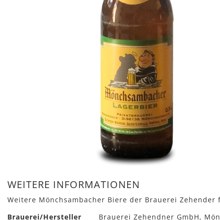
Zum
Anfang
WEITERE INFORMATIONEN
der
Weitere Mönchsambacher Biere der Brauerei Zehender 
Bildergalerie
springen
Mehr
Brauerei/Hersteller
Brauerei Zehendner GmbH, Mön