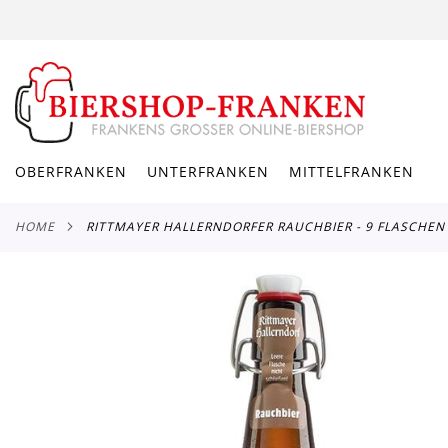
DIREKT
ZUM
INHALT
OBERFRANKEN
UNTERFRANKEN
MITTELFRANKEN
HOME
RITTMAYER HALLERNDORFER RAUCHBIER - 9 FLASCHEN
Zum
Ende
der
Bildergalerie
springen