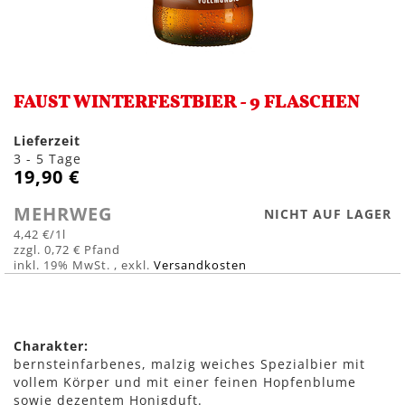
Zum
Anfang
FAUST WINTERFESTBIER - 9 FLASCHEN
der
Bildergalerie
springen
Lieferzeit
3 - 5 Tage
19,90 €
MEHRWEG
NICHT AUF LAGER
4,42 €
/1l
0,72 €
inkl. 19% MwSt.
,
exkl.
Versandkosten
Charakter:
bernsteinfarbenes, malzig weiches Spezialbier mit
vollem Körper und mit einer feinen Hopfenblume
sowie dezentem Honigduft.