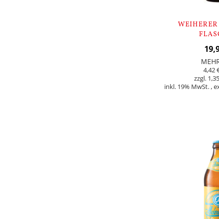
WEIHERER 
FLAS
19,
MEH
4,42 
1,35
inkl. 19% MwSt.
,
e
In den Warenkorb