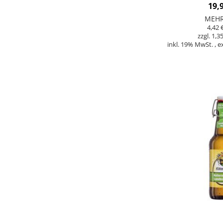
HAUSBRAUE
19,
FLAS
MEH
4,42 
1,35
inkl. 19% MwSt.
,
e
In den Warenkorb