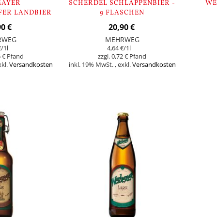
MAYER
SCHERDEL SCHLAPPENBIER -
WE
ER LANDBIER
9 FLASCHEN
 FLASCHEN
90 €
20,90 €
RWEG
MEHRWEG
€
/1l
4,64 €
/1l
 €
0,72 €
xkl.
Versandkosten
inkl. 19% MwSt.
,
exkl.
Versandkosten
In den Warenk
In den Warenkorb