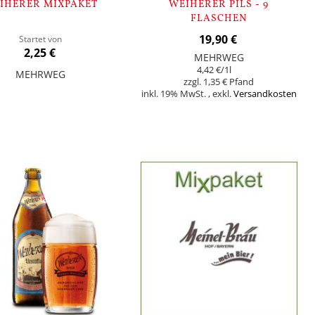
IHERER MIXPAKET
WEIHERER PILS - 9
FLASCHEN
19,90 €
Startet von
2,25 €
MEHRWEG
4,42 €
/1l
MEHRWEG
1,35 €
inkl. 19% MwSt.
,
exkl.
Versandkosten
orb
In den Warenkorb