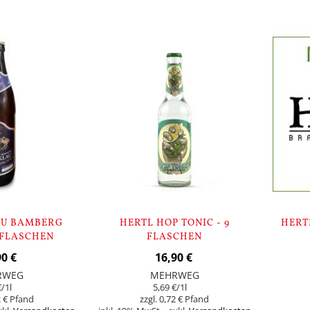
Lager
auf
Lager
AU BAMBERG
HERTL HOP TONIC - 9
HERT
 FLASCHEN
FLASCHEN
90 €
16,90 €
RWEG
MEHRWEG
€
/1l
5,69 €
/1l
 €
0,72 €