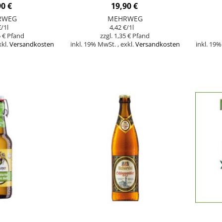
RBIER - 9
RAUCHBIER - 9 FLASCHEN
HEFEW
90 €
19,90 €
CHEN
RWEG
MEHRWEG
€
/1l
4,42 €
/1l
 €
1,35 €
xkl.
Versandkosten
inkl. 19% MwSt.
,
exkl.
Versandkosten
inkl. 19
In den Warenkorb
In den Warenk