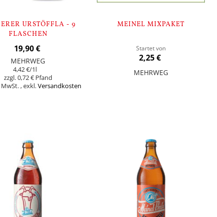
ERER URSTÖFFLA - 9
MEINEL MIXPAKET
FLASCHEN
19,90 €
Startet von
2,25 €
MEHRWEG
4,42 €
/1l
MEHRWEG
0,72 €
% MwSt.
,
exkl.
Versandkosten
In den Warenkorb
orb