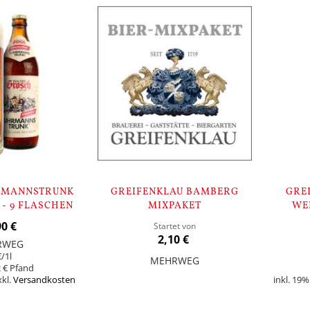
RMANNSTRUNK
GREIFENKLAU BAMBERG
GRE
- 9 FLASCHEN
MIXPAKET
WE
90 €
Startet von
2,10 €
RWEG
€
/1l
MEHRWEG
 €
xkl.
Versandkosten
inkl. 19
Nicht
auf
Nicht