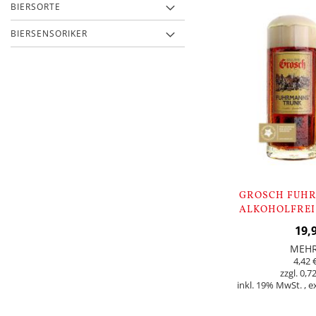
BIERSORTE
BIERSENSORIKER
GROSCH FUH
ALKOHOLFREI 
19,
MEH
4,42 
0,72
inkl. 19% MwSt.
,
e