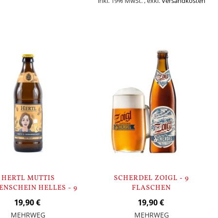
inkl. 19% MwSt.
,
exkl.
Versandkosten
orb
In den Warenkorb
HERTL MUTTIS
SCHERDEL ZOIGL - 9
ENSCHEIN HELLES - 9
FLASCHEN
FLASCHEN
19,90 €
19,90 €
MEHRWEG
MEHRWEG