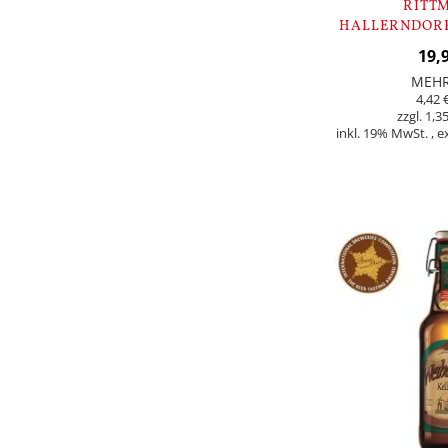
RITT
HALLERNDORF
HELL - 9
19,
MEH
4,42 
1,35
inkl. 19% MwSt.
,
e
In den Warenkorb