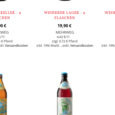
KELLER - 9
WEIHERER LAGER - 9
WEIH
CHEN
FLASCHEN
90 €
19,90 €
RWEG
MEHRWEG
€
/1l
4,42 €
/1l
 €
0,72 €
xkl.
Versandkosten
inkl. 19% MwSt.
,
exkl.
Versandkosten
inkl. 19
In den Warenkorb
In den Warenk