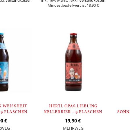
xkl.
Versandkosten
inkl. 19% MwSt.
,
exkl.
Versandkosten
Mindestbestellwert ist 18.90 €
In den Warenk
In den Warenkorb
 WEISSHEIT W
HERTL OPAS LIEBLING
 9 FLASCHEN
KELLERBIER - 9 FLASCHEN
SONN
90 €
19,90 €
RWEG
MEHRWEG