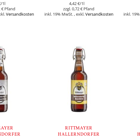
€
/1l
4,42 €
/1l
 €
0,72 €
xkl.
Versandkosten
inkl. 19% MwSt.
,
exkl.
Versandkosten
inkl. 19
In den Warenkorb
In den Warenk
MAYER
RITTMAYER
NDORFER
HALLERNDORFER