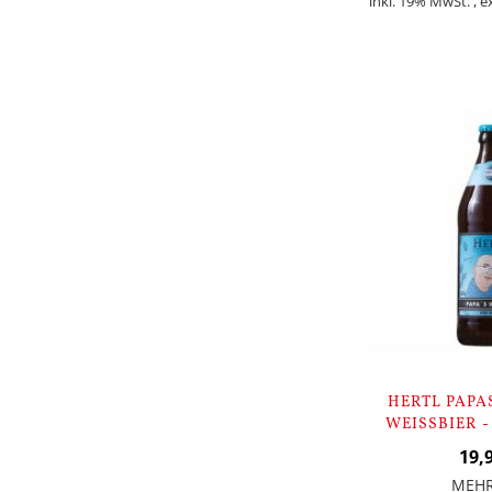
inkl. 19% MwSt.
,
e
Nicht
auf
Lager
HERTL PAPAS
EISSBIER -
19,
MEH