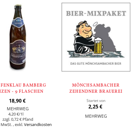
IFENKLAU BAMBERG
MÖNCHSAMBACHER
IZEN - 9 FLASCHEN
ZEHENDNER BRAUEREI
MIXPAKET
18,90 €
Startet von
2,25 €
MEHRWEG
4,20 €
/1l
MEHRWEG
0,72 €
% MwSt.
,
exkl.
Versandkosten
In den Warenkorb