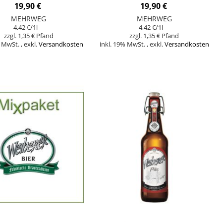
EIZEN - 9 FLASCHEN
KELLERBIER - 9 FLASCHEN
19,90 €
19,90 €
MEHRWEG
MEHRWEG
4,42 €
/1l
4,42 €
/1l
1,35 €
1,35 €
% MwSt.
,
exkl.
Versandkosten
inkl. 19% MwSt.
,
exkl.
Versandkosten
orb
In den Warenkorb