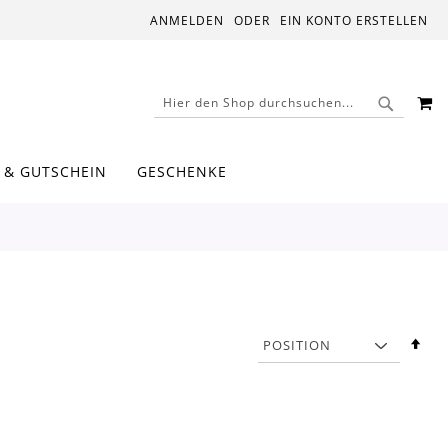
ANMELDEN
EIN KONTO ERSTELLEN
M
SUCHE
SUCHE
 & GUTSCHEIN
GESCHENKE
In
abs
Rei