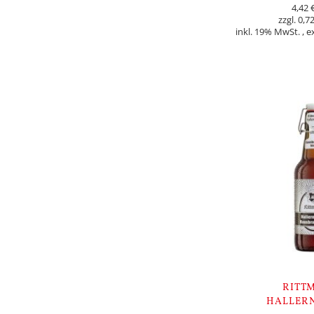
4,42 
0,72
inkl. 19% MwSt.
,
e
In den Warenkorb
RITT
HALLER