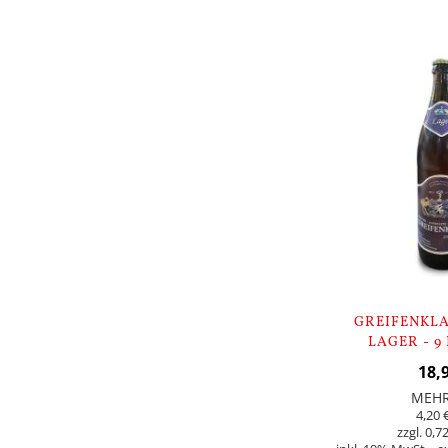
In den Warenkorb
GREIFENKL
LAGER - 9
18,
MEH
4,20 
0,72