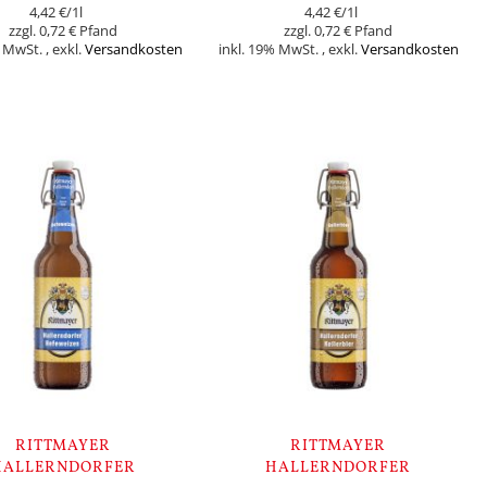
4,42 €
/1l
4,42 €
/1l
0,72 €
0,72 €
% MwSt.
,
exkl.
Versandkosten
inkl. 19% MwSt.
,
exkl.
Versandkosten
orb
In den Warenkorb
RITTMAYER
RITTMAYER
HALLERNDORFER
HALLERNDORFER